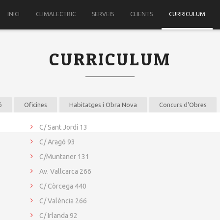
INICI
CLIMALECTRIC
SERVEIS
CLIENTS
CURRICULUM
CURRICULUM
ó
Oficines
Habitatges i Obra Nova
Concurs d'Obres
C/ Sant Jordi 13
C/ Aragó 93
C/Muntaner 131
Av. Vallcarca 266
C/ Còrcega 440
C/ València 266
C/ Irlanda 92