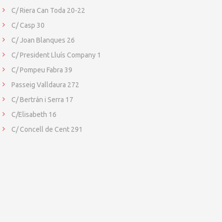
C/ Riera Can Toda 20-22
C/ Casp 30
C/ Joan Blanques 26
C/ President Lluís Company 1
C/ Pompeu Fabra 39
Passeig Valldaura 272
C/ Bertrán i Serra 17
C/Elisabeth 16
C/ Concell de Cent 291