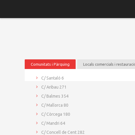
Comunitats i Pàrquing
Locals comercials i restauraci
C/ Santaló 6
C/ Aribau 271
C/ Balmes 354
C/ Mallorca 80
C/ Còrcega 180
C/ Mandri 64
C/ Concell de Cent 282