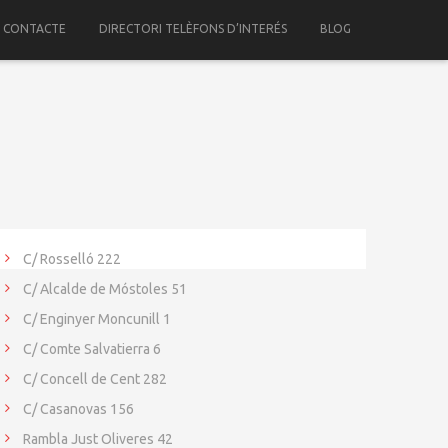
CONTACTE
DIRECTORI TELÈFONS D’INTERÉS
BLOG
C/ Rosselló 222
C/ Alcalde de Móstoles 51
C/ Enginyer Moncunill 1
C/ Comte Salvatierra 6
C/ Concell de Cent 282
C/ Casanovas 156
Rambla Just Oliveres 42