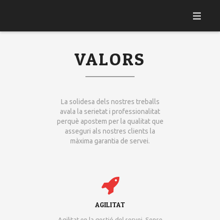
INICI
VALORS
CLIMALECTRIC
SERVEIS
La solidesa dels nostres treballs
CLIENTS
avala la serietat i professionalitat
perquè apostem per la qualitat que
CURRICULUM
asseguri als nostres clients la
màxima garantia de servei.
CONTACTE
DIRECTORI TELÈFONS D’INTERÉS
BLOG
AGILITAT
Agilitat en la gestió del servei. Sense